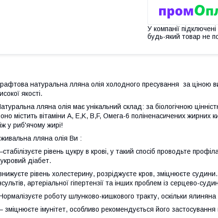
У компанії підключені
будь-який товар не п
рафтова натуральна лляна олія холодного пресування за ціною ви
исокої якості.
атуральна лляна олія має унікальний склад: за біологічною цінніс
оно містить вітаміни A, E,K, B,F, Омега-6 поліненасичених жирних к
іж у риб'ячому жирі!
живальна лляна олія Ви :
стабілізуєте рівень цукру в крові, у такий спосіб проводьте профіл
укровий діабет.
знижуєте рівень холестерину, розріджуєте кров, зміцнюєте судини.
нсультів, артеріальної гіпертензії та інших проблем із серцево-суд
Нормалізуєте роботу шлунково-кишкового тракту, оскільки ялиняна
 зміцнюєте імунітет, особливо рекомендується його застосування 