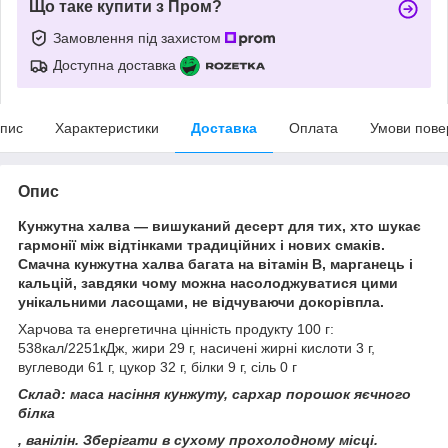
Що таке купити з Пром?
Замовлення під захистом
Доступна доставка
пис
Характеристики
Доставка
Оплата
Умови пове
Опис
Кунжутна халва — вишуканий десерт для тих, хто шукає
гармонії між відтінками традиційних і нових смаків.
Смачна кунжутна халва багата на вітамін В, марганець і
кальцій, завдяки чому можна насолоджуватися цими
унікальними ласощами, не відчуваючи докорівпла.
Харчова та енергетична цінність продукту 100 г:
538кал/2251кДж, жири 29 г, насичені жирні кислоти 3 г,
вуглеводи 61 г, цукор 32 г, білки 9 г, сіль 0 г
Склад: маса насіння кунжуту, сархар порошок яєчного
білка
, ванілін. Зберігати в сухому прохолодному місці.