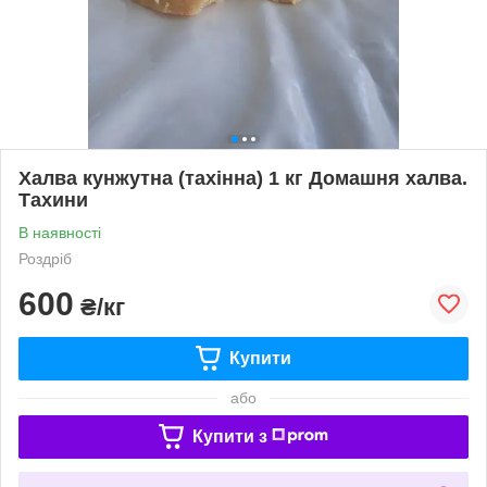
Халва кунжутна (тахінна) 1 кг Домашня халва.
Тахини
В наявності
Роздріб
600
₴/кг
Купити
або
Купити з