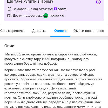
Що таке купити з Пром?
Замовлення під захистом
Доступна доставка
Характеристики
Доставка
Оплата
Умови повернення
Опис
Ми виробляємо органічну олію із сировини високої якості,
фасуємо в скляну тару.100% натуральне., холодного
пресування без хімічних добавок.
Корисні властивості гарбузової олії застосовуються у разі
захворювань серця, судин, жовчного та сечового міхура,
простати. Корисний і смачний продукт лікує гастрит, запобігає
розвитку хронічних запалень, позбавляє печії, підтримує
еластичність шкіри та судин. Це натуральний
гепатопротектор, захищає, регулює та відновлює функції
печінки. Олія гарбузового насіння особливо корисна в разі
порушень ліпідного обміну, передусім, під час ожиріння. має
потужну антиоксидантну властивість, завдяки чому чинить на