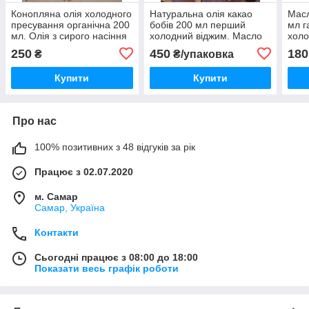
Конопляна олія холодного
Натуральна олія какао
Масл
пресування органічна 200
бобів 200 мл перший
мл г
мл. Олія з сирого насіння
холодний віджим. Масло
холо
коноплі. Олія канабісу
от кашля
250
450
180
₴
₴/упаковка
харчового
Купити
Купити
Про нас
100% позитивних з 48 відгуків за рік
Працює з 02.07.2020
м. Самар
Самар, Україна
Контакти
Сьогодні працює з 08:00 до 18:00
Показати весь графік роботи