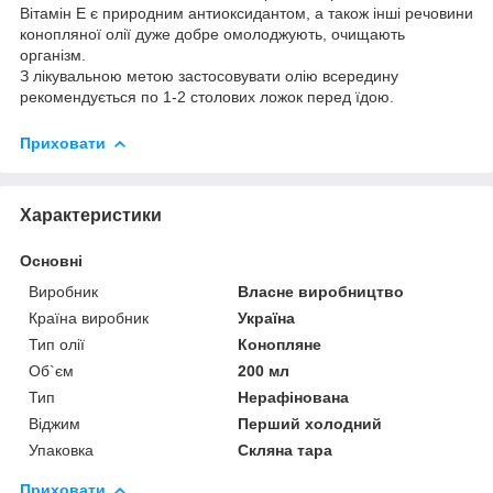
Вітамін Е є природним антиоксидантом, а також інші речовини
конопляної олії дуже добре омолоджують, очищають
організм.
З лікувальною метою застосовувати олію всередину
рекомендується по 1-2 столових ложок перед їдою.
Приховати
Характеристики
Основні
Виробник
Власне виробництво
Країна виробник
Україна
Тип олії
Конопляне
Об`єм
200 мл
Тип
Нерафінована
Віджим
Перший холодний
Упаковка
Скляна тара
Приховати