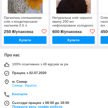
Органічна соняшникова
Натуральна олія чорного
Олія
олія з кондитерською
кмину 200 мл
насі
насінням 0.5 л
нефільтроване холодного
мл.
пресування
250
600
450
₴/упаковка
₴/упаковка
Купити
Купити
Про нас
100% позитивних з 48 відгуків за рік
Працює з 02.07.2020
м. Самар
Самар, Україна
Контакти
Сьогодні працює з 08:00 до 18:00
Показати весь графік роботи