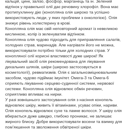
кальцій, цинк, залізо, фосфор, марганець та ін. Зелений
відтінок у правильної олії дає речовину хлорофіл. Вона має
протипухлинну дію (конопляна олія широко та успішно
використовують люди, у яких проблеми з онкологією). Олія
знижує рівень холестерину в крові.
Конопляна олія має свій неповторний аромат із невеликою
кислинкою, колір із зеленуватим відтінком.
Конопляна олія чудово підходить для приправляння салатів,
холодних страв, маринадів. Але нагрівати його не можна,
використовувати потрібно тільки для холодних страв. У
конопляної олії корисні властивості дуже широкі! Як
лікувальний засіб олія рекомендована для лікування
дихальних шляхів, шкіри (широко застосовується в
косметології), ревматизмів. Олія є загальнозміцнювальним
засобом, чудово підіймає імунітет. Омега-3 та Омега-6
сприяють лікуванню серцево-судинної системи, нервової
системи. Конопляна олія відновлює обмін речовин,
сприятливо впливає на нирки.
У разі зовнішнього застосування олія з насіння конопель
відновлює шкіру, живить її вітамінами, усуває опіки, нариви.
Олія конопель відновлює сухе та ламке волосся. У шкіру олія
вбирається дуже швидко, глибоко проникає, не залишає
жирного блиску. Добре використовувати восени та взимку для
пом'якшення та зволоження обвітреної шкіри.