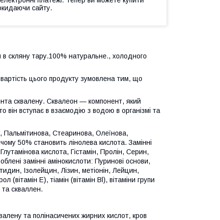
окидаючи сайту.
я в скляну тару.100% натуральне., холодного
 вартість цього продукту зумовлена тим, що
ента сквалену. Сквалеон — компонент, який
о він вступає в взаємодію з водою в організмі та
а, Пальмітинова, Стеаринова, Олеїнова,
ичому 50% становить лінолева кислота. Замінні
 Глутамінова кислота, Гістамін, Пролін, Серин,
облені замінні амінокислоти: Пуринові основи,
стидин, Ізолейцин, Лізин, метіонін, Лейцин,
(вітамін Е), тіамін (вітамін Bl), вітаміни групи
 та скваллен.
валену та полінасичених жирних кислот, кров