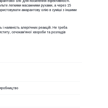
арантової олії для посилення ефективності.
ольте легкими масажними рухами, а через 15
ристовувати амарантову олію в суміші з іншими
і наявність алергічних реакцій. Не треба
ститу, сечокам'яної хвороби та розладів
иробництво