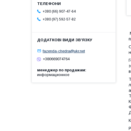
+380 (66) 907-47-64
+380 (97) 592-57-82
М
п
О
fazenda-chedra@ukr.net
н
+380669074764
Г
з
менеджер по продажам
в
информационное
Т
л
а
Т
К
Ф
Д
К
Р