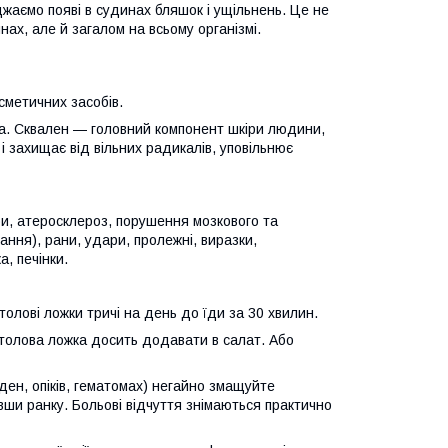
жаємо появі в судинах бляшок і ущільнень. Це не
ах, але й загалом на всьому організмі.
сметичних засобів.
на. Сквален — головний компонент шкіри людини,
 і захищає від вільних радикалів, уповільнює
би, атеросклероз, порушення мозкового та
ання), рани, удари, пролежні, виразки,
а, печінки.
ві ложки тричі на день до їди за 30 хвилин.
 столова ложка досить додавати в салат. Або
н, опіків, гематомах) негайно змащуйте
ши ранку. Больові відчуття знімаються практично