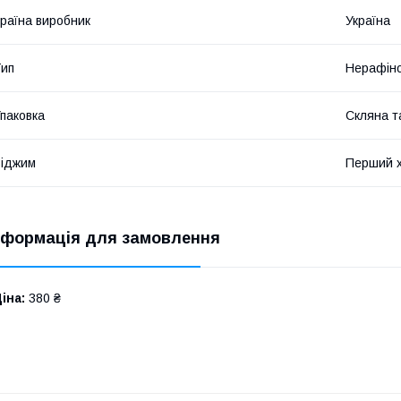
раїна виробник
Україна
ип
Нерафін
паковка
Скляна т
іджим
Перший 
нформація для замовлення
іна:
380 ₴