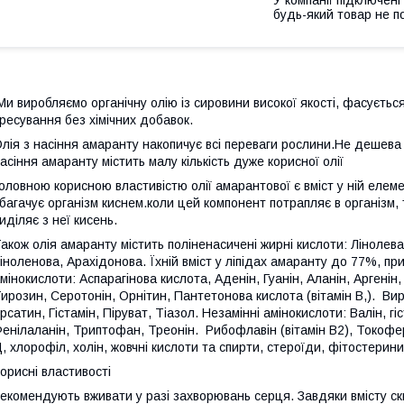
будь-який товар не п
и виробляємо органічну олію із сировини високої якості, фасуєтьс
ресування без хімічних добавок.
лія з насіння амаранту накопичує всі переваги рослини.Не дешева
асіння амаранту містить малу кількість дуже корисної олії
оловною корисною властивістю олії амарантової є вміст у ній елем
багачує організм киснем.коли цей компонент потрапляє в організм, т
иділяє з неї кисень.
акож олія амаранту містить поліненасичені жирні кислоти: Лінолев
іноленова, Арахідонова. Їхній вміст у ліпідах амаранту до 77%, пр
мінокислоти: Аспарагінова кислота, Аденін, Гуанін, Аланін, Аргенін,
ирозин, Серотонін, Орнітин, Пантетонова кислота (вітамін В,). Вир
рсатин, Гістамін, Піруват, Тіазол. Незамінні амінокислоти: Валін, гі
енілаланін, Триптофан, Треонін. Рибофлавін (вітамін В2), Токоферол 
, хлорофіл, холін, жовчні кислоти та спирти, стероїди, фітостерини
орисні властивості
екомендують вживати у разі захворювань серця. Завдяки вмісту ск