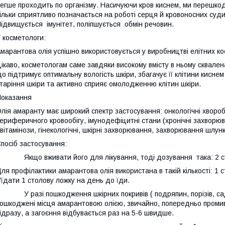
егше проходить по організму. Насичуючи кров киснем, ми перешкод
ільки сприятливо позначається на роботі серця й кровоносних судин
ідвищується імунітет, поліпшується обмін речовин.
 косметологи:
марантова олія успішно використовується у виробництві елітних ко
ікаво, косметологам саме завдяки високому вмісту в ньому сквале
о підтримує оптимальну вологість шкіри, збагачує її клітини киснем
таріння шкіри та активно сприяє омолодженню клітин шкіри.
оказання
лія амаранту має широкий спектр застосування: онкологічні хворо
ериферичного кровообігу, імунодефіцитні стани (хронічні захворюв
вітамінози, гінекологічні, шкірні захворювання, захворювання шлунк
посіб застосування:
кщо вживати його для лікування, тоді дозування така: 2 столо
ля профілактики амарантова олія використана в такій кількості: 1
'їдати 1 столову ложку на день до їди.
 разі пошкодження шкірних покривів ( подряпин, порізів, саде
ошкоджені місця амарантовою олією, звичайно, попередньо промив
ідразу, а загоєння відбувається раз на 5-6 швидше.