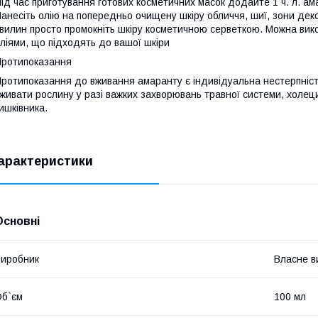
ід час приготування готових косметичних масок додайте 1 ч. л. ам
анесіть олію на попередньо очищену шкіру обличчя, шиї, зони дек
вилин просто промокніть шкіру косметичною серветкою. Можна вико
ліями, що підходять до вашої шкіри
ротипоказання
ротипоказання до вживання амаранту є індивідуальна нестерпність 
живати рослину у разі важких захворювань травної системи, холеци
ишківника.
арактеристики
Основні
иробник
Власне в
б`єм
100 мл