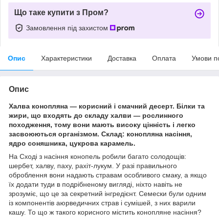
Що таке купити з Пром?
Замовлення під захистом
Опис
Характеристики
Доставка
Оплата
Умови п
Опис
Халва конопляна — корисний і смачний десерт. Білки та
жири, що входять до складу халви — рослинного
походження, тому вони мають високу цінність і легко
засвоюються організмом. Склад: конопляна насіння,
ядро соняшника, цукрова карамель.
На Сході з насіння конопель робили багато солодощів:
шербет, халву, паху, рахіт-лукум. У разі правильного
оброблення вони надають стравам особливого смаку, а якщо
їх додати туди в подрібненому вигляді, ніхто навіть не
зрозуміє, що це за секретний інгредієнт. Семески були одним
із компонентів аюрведичних страв і сумішей, з них варили
кашу. То що ж такого корисного містить конопляне насіння?