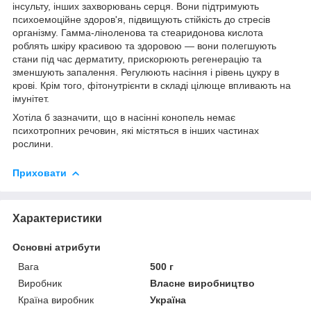
інсульту, інших захворювань серця. Вони підтримують
психоемоційне здоров'я, підвищують стійкість до стресів
організму. Гамма-ліноленова та стеаридонова кислота
роблять шкіру красивою та здоровою — вони полегшують
стани під час дерматиту, прискорюють регенерацію та
зменшують запалення. Регулюють насіння і рівень цукру в
крові. Крім того, фітонутрієнти в складі цілюще впливають на
імунітет.
Хотіла б зазначити, що в насінні конопель немає
психотропних речовин, які містяться в інших частинах
рослини.
Приховати
Характеристики
Основні атрибути
Вага
500 г
Виробник
Власне виробництво
Країна виробник
Україна