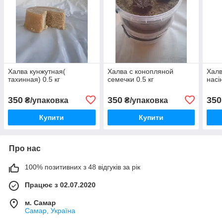
Халва кунжутная(
Халва с конопляной
Халв
тахинная) 0.5 кг
семечки 0.5 кг
насі
350
350
350
₴/упаковка
₴/упаковка
Купити
Купити
Про нас
100% позитивних з 48 відгуків за рік
Працює з 02.07.2020
м. Самар
Самар, Україна