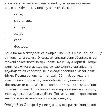
У насінні конопель містяться необхідні організму жирні
кислоти. Крім того, у них є у великій кількості:
· калій;
· марганець;
· кальцій;
· залізо;
· сера;
· фосфор.
Воно на 44% складається з жирів і на 33% з білка, решта — це
клітковина та волога. У свіжому вигляді вони зберігають усі
корисні властивості та приносять максимум користі. Попри
наявність білка в складі, під час вживання в організмі не
відкладається холестерин. У складі рослини є мезоінозит і
фітин. Перша речовина — вітамін В8 — бере участь у
пуриновому та вуглеводному обміні. Він допомагає
підтримувати в нормі рівень холестерину, синтезувати інші
корисні сполуки. Фітин запобігає ожирінню печінки, якщо у
вашому організмі бракує білка. Пектин у насінні допомагає
нейтралізувати гниту мікрофлору в шлунку.
Omega-3 та Omega-6 у складі знижують ризик виникнення