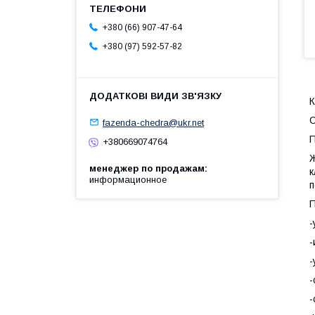
+380 (66) 907-47-64
+380 (97) 592-57-82
К
С
fazenda-chedra@ukr.net
П
+380669074764
Ж
менеджер по продажам
к
информационное
п
П
-
-
-
-
-