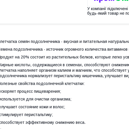
У компанії підключені
будь-який товар не п
летчатка семян подсолнечника - вкусная и питательная натуральн
емена подсолнечника - источник огромного количества витаминов
родукт на 20% состоит из растительных белков, которые легко ус
ирные кислоты, содержащиеся в семенах, способствуют снижению
летчатка наполняет организм калием и магнием, что способствует
одсолнечника нормализует перистальтику кишечника, улучшает ви
олезные свойства подсолнечной клетчатки:
ускоряет процесс пищеварения;
используется для очистки организма;
улучшает состояние кожи и волос;
стимулирует перистальтику;
способствует эффективному снижению веса.