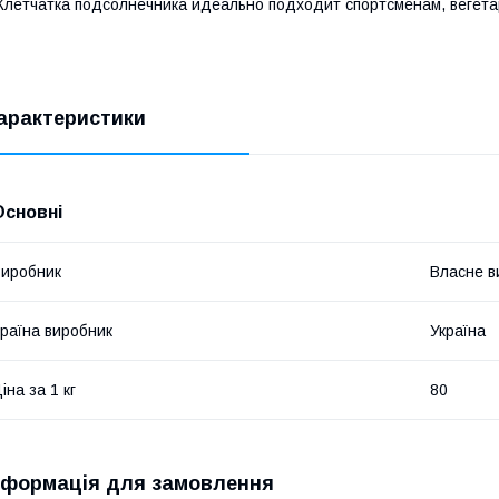
летчатка подсолнечника идеально подходит спортсменам, вегета
арактеристики
Основні
иробник
Власне в
раїна виробник
Україна
іна за 1 кг
80
нформація для замовлення