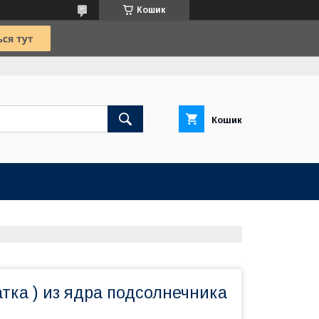
Кошик
Кошик
атка ) из ядра подсолнечника