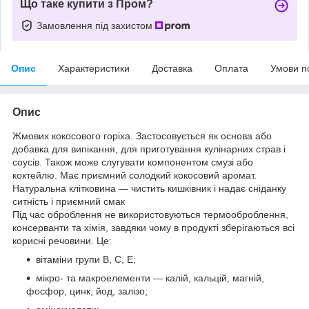
Що таке купити з Пром?
Замовлення під захистом
Опис
Характеристики
Доставка
Оплата
Умови п
Опис
Жмових кокосового горіха. Застосовується як основа або
добавка для випікання, для приготування кулінарних страв і
соусів. Також може слугувати компонентом смузі або
коктейлю. Має приємний солодкий кокосовий аромат.
Натуральна клітковина — чистить кишківник і надає сніданку
ситність і приємний смак
Під час оброблення не використовуються термооброблення,
консерванти та хімія, завдяки чому в продукті зберігаються всі
корисні речовини. Це:
вітаміни групи B, C, E;
мікро- та макроелементи — калій, кальцій, магній,
фосфор, цинк, йод, залізо;