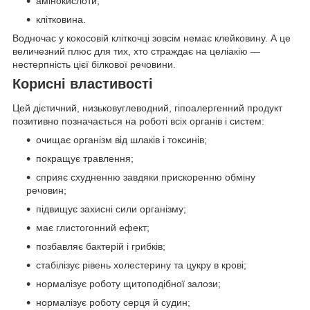
амінокислоти;
клітковина.
Водночас у кокосовій кліткочці зовсім немає клейковину. А це
величезний плюс для тих, хто страждає на целіакію —
нестерпність цієї білкової речовини.
Корисні властивості
Цей дієтичний, низьковуглеводний, гіпоалергенний продукт
позитивно позначається на роботі всіх органів і систем:
очищає організм від шлаків і токсинів;
покращує травлення;
сприяє схудненню завдяки прискоренню обміну
речовин;
підвищує захисні сили організму;
має глистогонний ефект;
позбавляє бактерій і грибків;
стабілізує рівень холестерину та цукру в крові;
нормалізує роботу щитоподібної залози;
нормалізує роботу серця й судин;