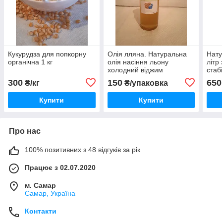
Кукурудза для попкорну
Олія лляна. Натуральна
Нату
органічна 1 кг
олія насіння льону
літр
холодний віджим
стаб
зниж
300
150
650
₴/кг
₴/упаковка
Купити
Купити
Про нас
100% позитивних з 48 відгуків за рік
Працює з 02.07.2020
м. Самар
Самар, Україна
Контакти