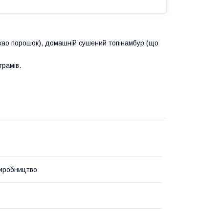
какао порошок), домашній сушений топінамбур (що
грамів.
иробництво