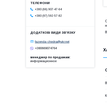
+380 (66) 907-47-64
+380 (97) 592-57-82
С
н
В
fazenda-chedra@ukr.net
+380669074764
Х
менеджер по продажам
информационное
В
К