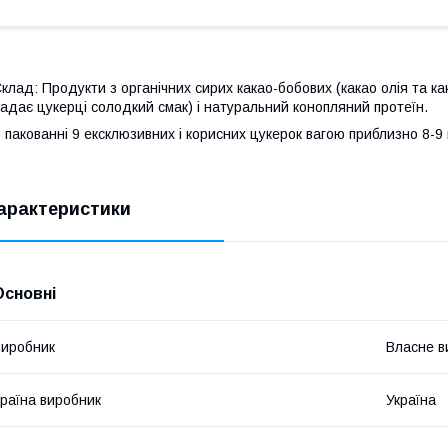
клад: Продукти з органічних сирих какао-бобових (какао олія та 
адає цукерці солодкий смак) і натуральний конопляний протеїн.
 пакованні 9 ексклюзивних і корисних цукерок вагою приблизно 8-9 
арактеристики
Основні
иробник
Власне в
раїна виробник
Україна