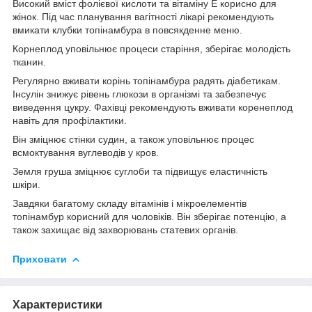
Високий вміст фолієвої кислоти та вітаміну Е корисно для
жінок. Під час планування вагітності лікарі рекомендують
вмикати клубки топінамбура в повсякденне меню.
Корнеплод уповільнює процеси старіння, зберігає молодість
тканин.
Регулярно вживати корінь топінамбура радять діабетикам.
Інсулін знижує рівень глюкози в організмі та забезпечує
виведення цукру. Фахівці рекомендують вживати коренеплод
навіть для профілактики.
Він зміцнює стінки судин, а також уповільнює процес
всмоктування вуглеводів у кров.
Земля груша зміцнює суглоби та підвищує еластичність
шкіри.
Завдяки багатому складу вітамінів і мікроелементів
топінамбур корисний для чоловіків. Він зберігає потенцію, а
також захищає від захворювань статевих органів.
Приховати
Характеристики