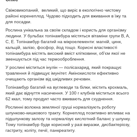
Свіжовикопаний, великий, що виріс в екологічно чистому
районі коренеплод. Чудово підходить для вживання в їжу та
для посадки.
Рослина унікальна за своїм складом і користь для організму
людини. У бульбах топінамбура містяться вітаміни групи B, A,
C, Е. Топінамбур багатий на мікроелементи: магній, цинк,
кальцій, залізо, фосфор, йод тощо. Корисні властивості
топінамбура містять високий вміст клітковини, об'єм якої не
зменшується під час термооброблення.
У рослині міститься інулін — полісахарид, який покращує
травлення й підвищує імунітет. Амінокислоти ефективно
очищають організм від шкідливих речовин.
Топінамбур багатий на вуглеводи та білки, містить крохмаль,
який дає відчуття насичення. У 100 г клубнів міститься всього
62 ккал, тому продукт часто вживають для схуднення.
Рослинні волокна земляної груші нормалізують роботу
шлунково-кишкового тракту. Корнеплод позитивно впливає на
підшлункову залозу та нормалізує кислотний баланс у шлунку.
Тому топінамбур буде корисний у разі виразки, дисбактеріозу,
гастриту, коліту, печії, панкреатиту.