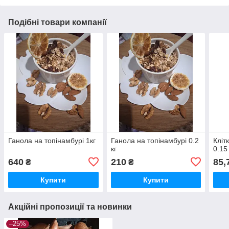
Подібні товари компанії
Ганола на топінамбурі 1кг
Ганола на топінамбурі 0.2
Кліт
кг
0.15 
640
210
85,
₴
₴
Купити
Купити
Акційні пропозиції та новинки
–25%