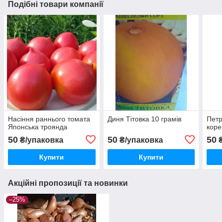
Подібні товари компанії
Насіння раннього томата
Диня Тітовка 10 грамів
Петр
Японська троянда
коре
50
50
50
₴/упаковка
₴/упаковка
₴
Купити
Купити
Акційні пропозиції та новинки
–25%