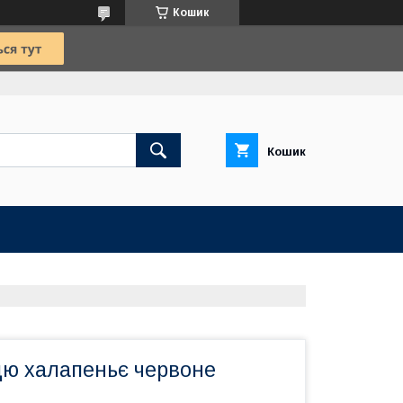
Кошик
Кошик
цю халапеньє червоне