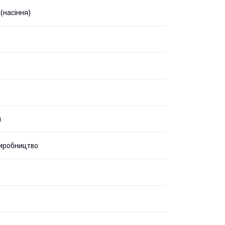
(насіння)
й
иробництво