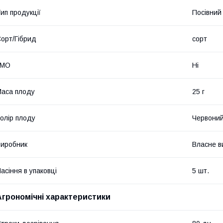
ип продукції
Посівний 
орт/Гібрид
сорт
ГМО
Ні
аса плоду
25 г
олір плоду
Червони
иробник
Власне в
асіння в упаковці
5 шт.
Агрономічні характеристики