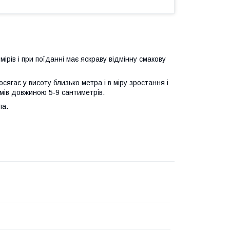
ірів і при поїданні має яскраву відмінну смакову
ягає у висоту близько метра і в міру зростання і
амів довжиною 5-9 сантиметрів.
ла.