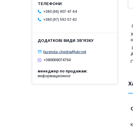
+380 (66) 907-47-64
+380 (97) 592-57-82
П
Х
о
Щ
fazenda-chedra@ukr.net
д
+380669074764
П
менеджер по продажам
информационное
Х
К