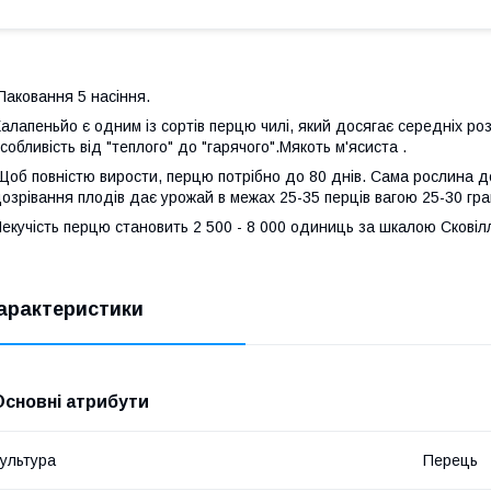
аковання 5 насіння.
алапеньйо є одним із сортів перцю чилі, який досягає середніх розм
собливість від "теплого" до "гарячого".Мякоть м'ясиста .
об повністю вирости, перцю потрібно до 80 днів. Сама рослина дос
озрівання плодів дає урожай в межах 25-35 перців вагою 25-30 гр
екучість перцю становить 2 500 - 8 000 одиниць за шкалою Сковіл
арактеристики
Основні атрибути
ультура
Перець