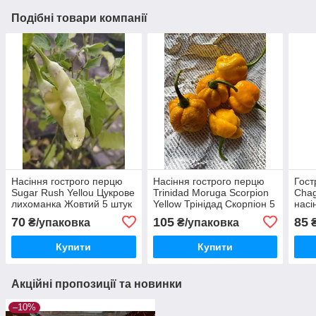
Подібні товари компанії
Насіння гострого перцю
Насіння гострого перцю
Гост
Sugar Rush Yellou Цукрове
Trinidad Moruga Scorpion
Chag
лихоманка Жовтий 5 штук
Yellow Трінідад Скорпіон 5
насі
штук
70
105
85
₴/упаковка
₴/упаковка
₴
Купити
Купити
Акційні пропозиції та новинки
–10%