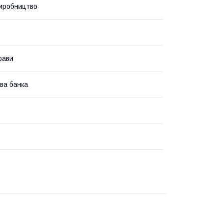
иробництво
рави
ва банка