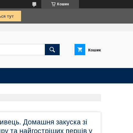
Кошик
Кошик
ивець. Домашня закуска зі
ру та найгостріших перців у