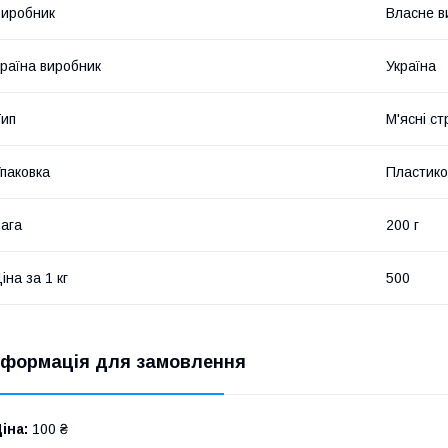
иробник
Власне в
раїна виробник
Україна
ип
М'ясні ст
паковка
Пластико
ага
200 г
іна за 1 кг
500
нформація для замовлення
іна:
100 ₴