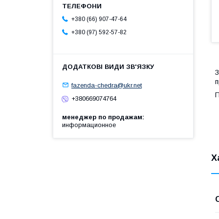
+380 (66) 907-47-64
+380 (97) 592-57-82
З
п
fazenda-chedra@ukr.net
П
+380669074764
менеджер по продажам
информационное
Х