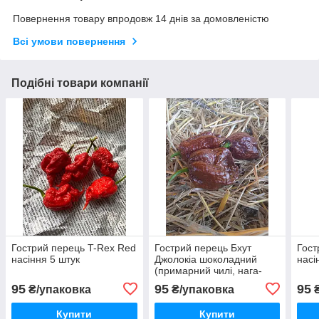
Повернення товару впродовж 14 днів за домовленістю
Всі умови повернення
Подібні товари компанії
Гострий перець T-Rex Red
Гострий перець Бхут
Гост
насіння 5 штук
Джолокіа шоколадний
насі
(примарний чилі, нага-
жовокія) насіння 5 штук
95
95
95
₴/упаковка
₴/упаковка
₴
Купити
Купити