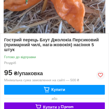
Гострий перець Бхут Джолокіа Персиковий
(примарний чилі, нага-жовокія) насіння 5
штук
Готово до відправки
Роздріб
95
₴/упаковка
Мінімальна сума замовлення на сайті — 500 ₴
Купити
або
Купити з