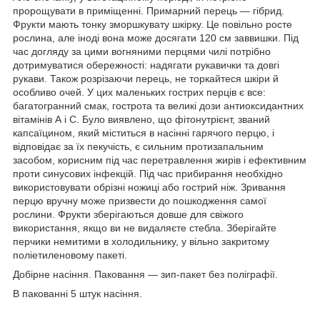
пророщувати в приміщенні. Примарний перець — гібрид.
Фрукти мають тонку зморшкувату шкірку. Це повільно росте
рослина, але іноді вона може досягати 120 см заввишки. Під
час догляду за цими вогняними перцями чилі потрібно
дотримуватися обережності: надягати рукавички та довгі
рукави. Також розрізаючи перець, не торкайтеся шкіри й
особливо очей. У цих маленьких гострих перців є все:
багатогранний смак, гострота та великі дози антиоксидантних
вітамінів А і С. Було виявлено, що фітонутрієнт, званий
капсаїцином, який міститься в насінні гарячого перцю, і
відповідає за їх пекучість, є сильним протизапальним
засобом, корисним під час перетравлення жирів і ефективним
проти синусових інфекцій. Під час прибирання необхідно
використовувати обрізні ножиці або гострий ніж. Зривання
перцю вручну може призвести до пошкодження самої
рослини. Фрукти зберігаються довше для свіжого
використання, якщо ви не видаляєте стебла. Зберігайте
перчики немитими в холодильнику, у вільно закритому
поліетиленовому пакеті.
Добірне насіння. Паковання — зип-пакет без поліграфії.
В пакованні 5 штук насіння.