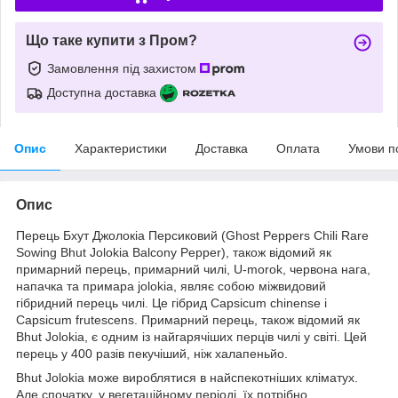
Що таке купити з Пром?
Замовлення під захистом
Доступна доставка
Опис
Характеристики
Доставка
Оплата
Умови п
Опис
Перець Бхут Джолокіа Персиковий (Ghost Peppers Chili Rare
Sowing Bhut Jolokia Balcony Pepper), також відомий як
примарний перець, примарний чилі, U-morok, червона нага,
напачка та примара jolokia, являє собою міжвидовий
гібридний перець чилі. Це гібрид Capsicum chinense і
Capsicum frutescens. Примарний перець, також відомий як
Bhut Jolokia, є одним із найгарячіших перців чилі у світі. Цей
перець у 400 разів пекучіший, ніж халапеньйо.
Bhut Jolokia може вироблятися в найспекотніших кліматух.
Але спочатку, у вегетаційному періоді, їх потрібно