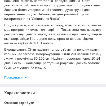
насичене. М'якоть жовтогаряча, солодка, щільна. Сорт
довгоплетистий, вимагає простору для гарного плодоносіння.
Засохла ботва утворює міцні хвостики, дуже зручні для
перенесення плодів. Неймовірно декоративний під час
використання як "Світильник Джека".
Плоди кулясті, жовтогарячого кольору, м'якоть жовтогаряча та
має прекрасний смак після варіння. Також вони мають велику
декоративну цінність упродовж усієї зими й ідеально підходять
як ліхтар, звідси і його дуже популярна та широко відома
назва — гарбуз Jack O 'Lantern.
Вирощування: Сіяти насіння прямо в ґрунт на початку травня,
коли минає загроза заморожування. Сіяти 2-3 насіння в кожну
лунку, у проміжках 80-100 см. Насіння проростає через 10-14
днів. Рослини найкраще ростуть на родючих і досить вологих
ґрунтах у сонячних місцях.
Приховати
Характеристики
Основні атрибути