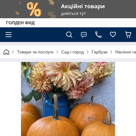
ГОЛДЕН ФИД
Товари та послуги
Сад і город
Гарбузи
Насіння г