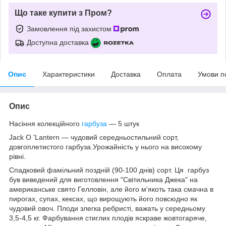
Що таке купити з Пром?
Замовлення під захистом
Доступна доставка
Опис
Характеристики
Доставка
Оплата
Умови п
Опис
Насіння колекційного
гарбуза
— 5 штук
Jack O 'Lantern — чудовий середньостильний сорт,
довгоплетистого гарбуза.Урожайність у нього на високому
рівні.
Спадковий фамільний поздній (90-100 днів) сорт. Ця гарбуз
був виведений для виготовлення "Світильника Джека" на
американське свято Гелловін, але його м'якоть така смачна в
пирогах, супах, кексах, що вирощують його повсюдно як
чудовий овоч. Плоди злегка ребристі, важать у середньому
3,5-4,5 кг. Фарбування стиглих плодів яскраве жовтогаряче,