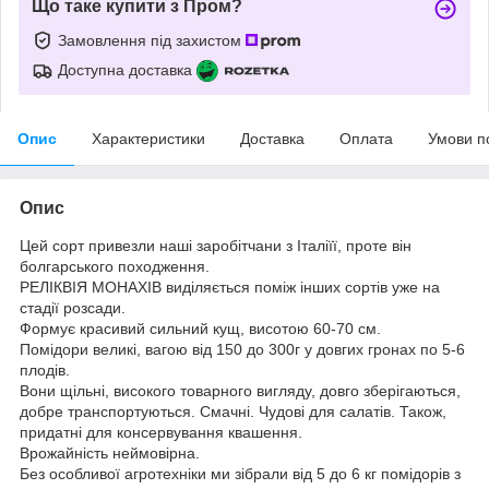
Що таке купити з Пром?
Замовлення під захистом
Доступна доставка
Опис
Характеристики
Доставка
Оплата
Умови п
Опис
Цей сорт привезли наші заробітчани з Італіїї, проте він
болгарського походження.
РЕЛІКВІЯ МОНАХІВ виділяється поміж інших сортів уже на
стадії розсади.
Формує красивий сильний кущ, висотою 60-70 см.
Помідори великі, вагою від 150 до 300г у довгих гронах по 5-6
плодів.
Вони щільні, високого товарного вигляду, довго зберігаються,
добре транспортуються. Смачні. Чудові для салатів. Також,
придатні для консервування квашення.
Врожайність неймовірна.
Без особливої агротехніки ми зібрали від 5 до 6 кг помідорів з