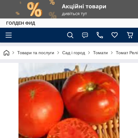
ГОЛДЕН ФИД
Товари та послуги
Сад і город
Томати
Томат Релі