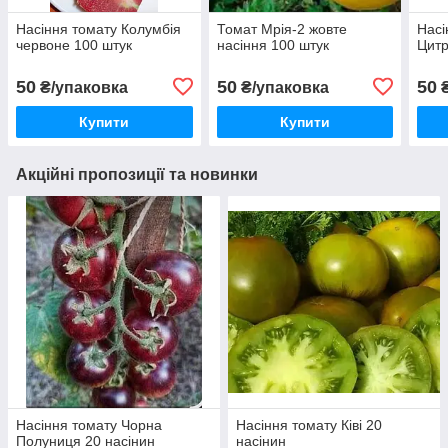
Насіння томату Колумбія
Томат Мрія-2 жовте
Насі
червоне 100 штук
насіння 100 штук
Цитр
50
50
50
₴/упаковка
₴/упаковка
₴
Купити
Купити
Акційні пропозиції та новинки
Насіння томату Чорна
Насіння томату Ківі 20
Полуниця 20 насінин
насінин