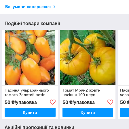
Всі умови повернення
Подібні товари компанії
Насіння ульрараннього
Томат Мрія-2 жовте
Насі
томата Золотий потік.
насіння 100 штук
чер
50
50
50
₴/упаковка
₴/упаковка
₴
Купити
Купити
Акційні пропозиції та новинки